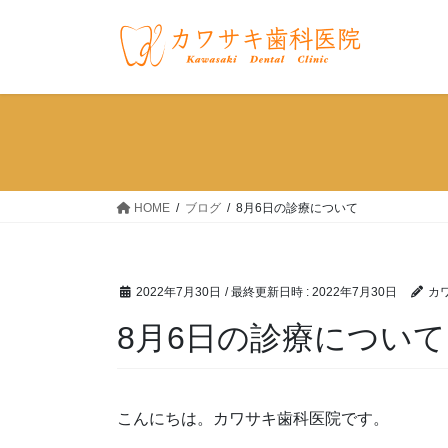
コ
ナ
ン
ビ
テ
ゲ
ン
ー
ツ
シ
へ
ョ
ス
ン
キ
に
ッ
移
HOME
ブログ
8月6日の診療について
プ
動
2022年7月30日
/ 最終更新日時 :
2022年7月30日
カ
8月6日の診療について
こんにちは。カワサキ歯科医院です。