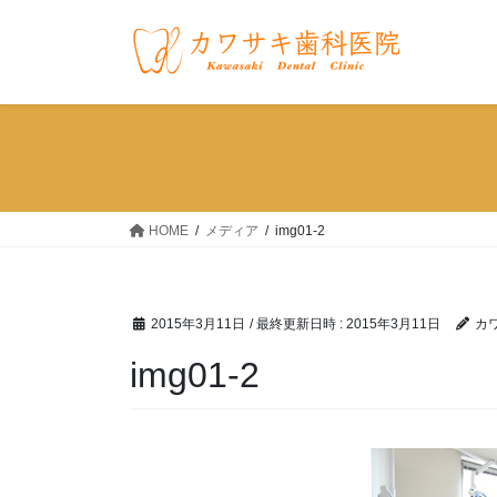
コ
ナ
ン
ビ
テ
ゲ
ン
ー
ツ
シ
へ
ョ
ス
ン
キ
に
ッ
移
HOME
メディア
img01-2
プ
動
2015年3月11日
/ 最終更新日時 :
2015年3月11日
カ
img01-2