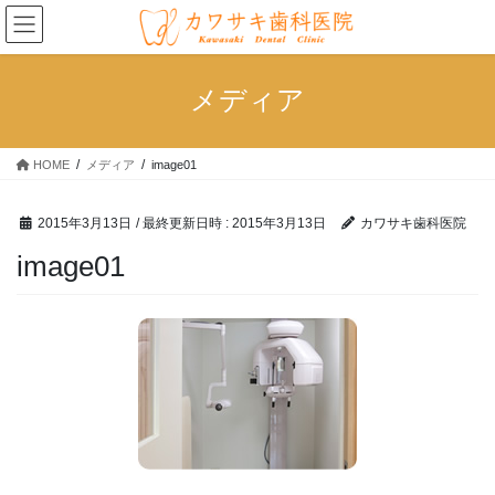
コ
ナ
ン
ビ
テ
ゲ
ン
ー
メディア
ツ
シ
へ
ョ
ス
ン
HOME
メディア
image01
キ
に
ッ
移
プ
動
2015年3月13日
/ 最終更新日時 :
2015年3月13日
カワサキ歯科医院
image01